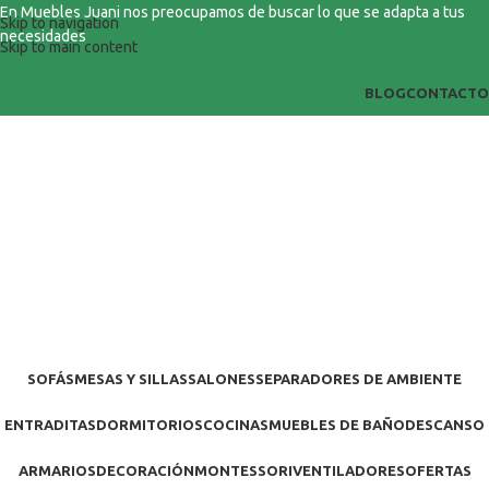
En Muebles Juani nos preocupamos de buscar lo que se adapta a tus
Skip to navigation
necesidades
Skip to main content
BLOG
CONTACTO
SOFÁS
MESAS Y SILLAS
SALONES
SEPARADORES DE AMBIENTE
ENTRADITAS
DORMITORIOS
COCINAS
MUEBLES DE BAÑO
DESCANSO
ARMARIOS
DECORACIÓN
MONTESSORI
VENTILADORES
OFERTAS