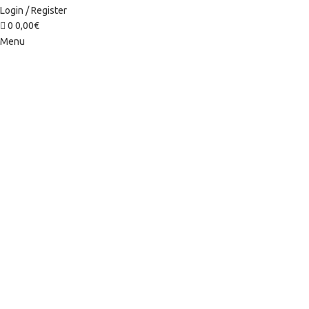
Login / Register
0
0,00
€
Menu
Categories
ARMARIOS
AUXILIARES
CATEGORÍA
COCINAS
DECORACIÓN
DESCANSO
DORMITORIOS
ENTRADITAS
MESAS Y SILLAS
MONTESSORI
MUEBLES DE BAÑO
MUEBLES DE OFICINA
NOVEDADES
OFERTAS
SALONES
SEPARADORES DE AMBIENTE