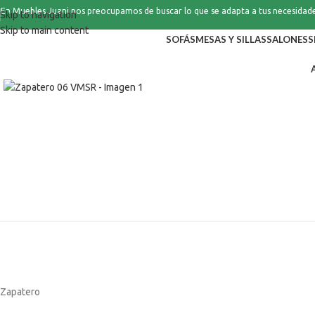
En Muebles Juani nos preocupamos de buscar lo que se adapta a tus necesidad
Skip to navigation
Skip to main content
SOFÁS
MESAS Y SILLAS
SALONES
S
Click to enlarge
Zapatero