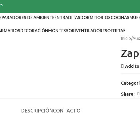
es
EPARADORES DE AMBIENTE
ENTRADITAS
DORMITORIOS
COCINAS
MUEB
ARMARIOS
DECORACIÓN
MONTESSORI
VENTILADORES
OFERTAS
Inicio
Aux
Zap
Add to 
Categorí
Share:
DESCRIPCIÓN
CONTACTO