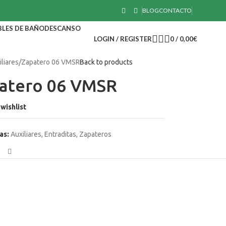
BLOG
CONTACTO
LES DE BAÑO
DESCANSO
LOGIN / REGISTER
0
/
0,00
€
iliares
Zapatero 06 VMSR
Back to products
atero 06 VMSR
wishlist
as:
Auxiliares
,
Entraditas
,
Zapateros