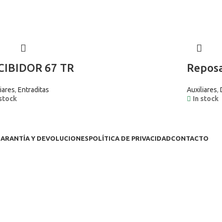
CIBIDOR 67 TR
Reposa
iares
,
Entraditas
Auxiliares
,
 stock
In stock
ARANTÍA Y DEVOLUCIONES
POLÍTICA DE PRIVACIDAD
CONTACTO