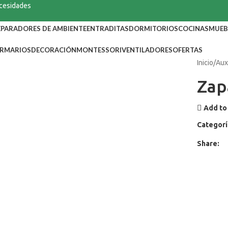
ecesidades
EPARADORES DE AMBIENTE
ENTRADITAS
DORMITORIOS
COCINAS
MUEB
RMARIOS
DECORACIÓN
MONTESSORI
VENTILADORES
OFERTAS
Inicio
Aux
Zap
Add to 
Categorí
Share: