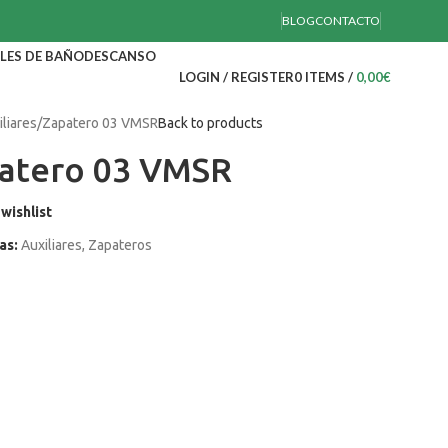
BLOG
CONTACTO
LES DE BAÑO
DESCANSO
LOGIN / REGISTER
0
ITEMS
/
0,00
€
iliares
Zapatero 03 VMSR
Back to products
atero 03 VMSR
wishlist
as:
Auxiliares
,
Zapateros