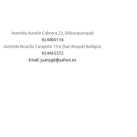
Avenida Aurelio Cabrera 23, (Alburquerque)
924400116
Avenida Ricardo Carapeto 134, (San Roque) Badajoz
924435572
Email: juanygil@yahoo.es