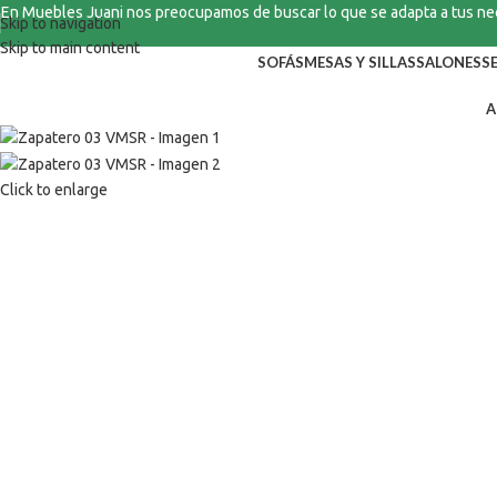
En Muebles Juani nos preocupamos de buscar lo que se adapta a tus n
Skip to navigation
Skip to main content
SOFÁS
MESAS Y SILLAS
SALONES
S
A
Click to enlarge