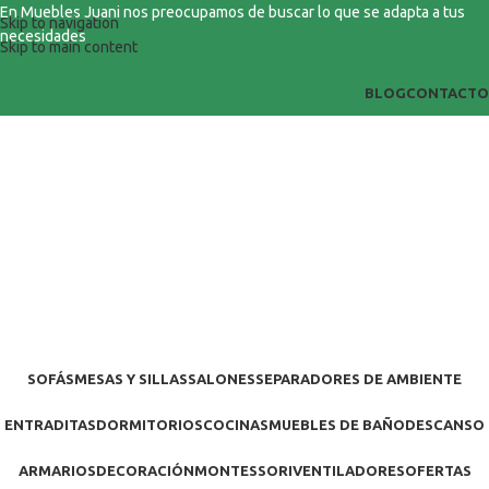
En Muebles Juani nos preocupamos de buscar lo que se adapta a tus
Skip to navigation
necesidades
Skip to main content
BLOG
CONTACTO
SOFÁS
MESAS Y SILLAS
SALONES
SEPARADORES DE AMBIENTE
ENTRADITAS
DORMITORIOS
COCINAS
MUEBLES DE BAÑO
DESCANSO
ARMARIOS
DECORACIÓN
MONTESSORI
VENTILADORES
OFERTAS