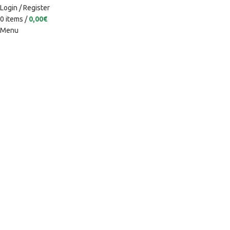
Login / Register
0
items
/
0,00
€
Menu
Categories
ARMARIOS
AUXILIARES
CATEGORÍA
COCINAS
DECORACIÓN
DESCANSO
DORMITORIOS
ENTRADITAS
MESAS Y SILLAS
MONTESSORI
MUEBLES DE BAÑO
MUEBLES DE OFICINA
NOVEDADES
OFERTAS
SALONES
SEPARADORES DE AMBIENTE