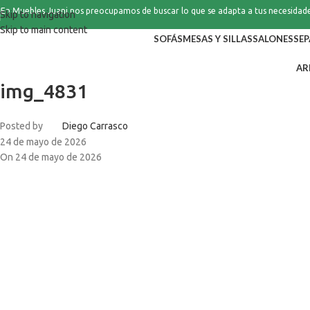
En Muebles Juani nos preocupamos de buscar lo que se adapta a tus necesidad
Skip to navigation
Skip to main content
SOFÁS
MESAS Y SILLAS
SALONES
SE
AR
img_4831
Posted by
Diego Carrasco
24 de mayo de 2026
On 24 de mayo de 2026