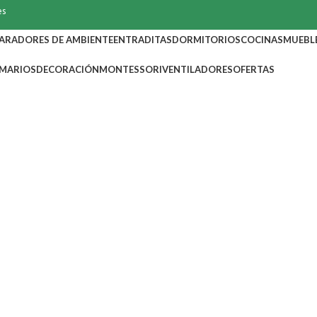
es
PARADORES DE AMBIENTE
ENTRADITAS
DORMITORIOS
COCINAS
MUEBL
MARIOS
DECORACIÓN
MONTESSORI
VENTILADORES
OFERTAS