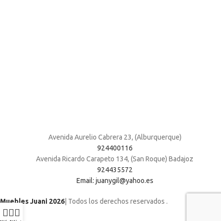
Avenida Aurelio Cabrera 23, (Alburquerque)
924400116
Avenida Ricardo Carapeto 134, (San Roque) Badajoz
924435572
Email: juanygil@yahoo.es
Muebles Juani 2026
| Todos los derechos reservados
.