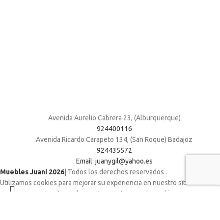
Avenida Aurelio Cabrera 23, (Alburquerque)
924400116
Avenida Ricardo Carapeto 134, (San Roque) Badajoz
924435572
Email: juanygil@yahoo.es
Muebles Juani 2026
| Todos los derechos reservados
.
Utilizamos cookies para mejorar su experiencia en nuestro sitio web. Al
navegar por este sitio web, acepta nuestro uso de cookies.
ACCEPT
Shop