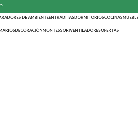
es
ARADORES DE AMBIENTE
ENTRADITAS
DORMITORIOS
COCINAS
MUEBLE
MARIOS
DECORACIÓN
MONTESSORI
VENTILADORES
OFERTAS