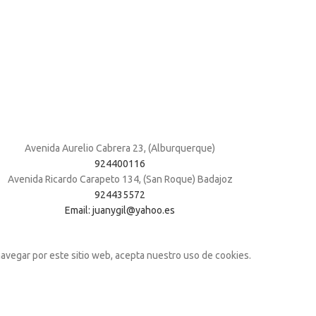
Avenida Aurelio Cabrera 23, (Alburquerque)
924400116
Avenida Ricardo Carapeto 134, (San Roque) Badajoz
924435572
Email: juanygil@yahoo.es
navegar por este sitio web, acepta nuestro uso de cookies.
Shop