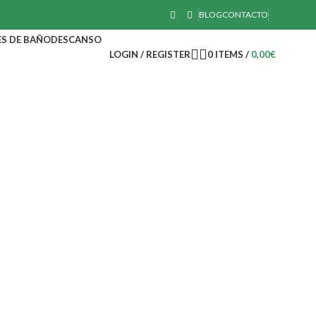
BLOG
CONTACTO
S DE BAÑO
DESCANSO
LOGIN / REGISTER
0
ITEMS
/
0,00
€