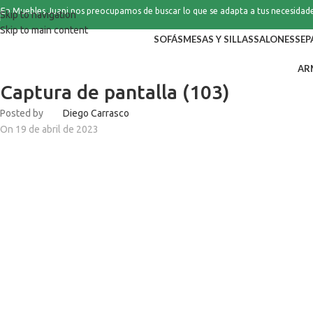
En Muebles Juani nos preocupamos de buscar lo que se adapta a tus necesidad
Skip to navigation
Skip to main content
SOFÁS
MESAS Y SILLAS
SALONES
SEP
AR
Captura de pantalla (103)
Posted by
Diego Carrasco
On 19 de abril de 2023