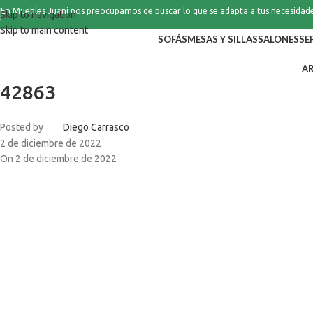
En Muebles Juani nos preocupamos de buscar lo que se adapta a tus necesidad
Skip to navigation
Skip to main content
SOFÁS
MESAS Y SILLAS
SALONES
SE
A
42863
Posted by
Diego Carrasco
2 de diciembre de 2022
On 2 de diciembre de 2022