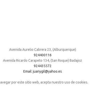
Avenida Aurelio Cabrera 23, (Alburquerque)
924400116
Avenida Ricardo Carapeto 134, (San Roque) Badajoz
924435572
Email: juanygil@yahoo.es
navegar por este sitio web, acepta nuestro uso de cookies.
Shop
Wishlist