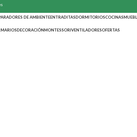
es
PARADORES DE AMBIENTE
ENTRADITAS
DORMITORIOS
COCINAS
MUEBL
RMARIOS
DECORACIÓN
MONTESSORI
VENTILADORES
OFERTAS