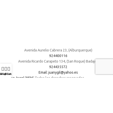
Avenida Aurelio Cabrera 23, (Alburquerque)
924400116
Avenida Ricardo Carapeto 134, (San Roque) Badajoz
924435572
Email: juanygil@yahoo.es
Shop
Wishlist
Home
Muebles Juani 2026
| Todos los derechos reservados
.
Search