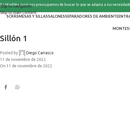
En Muebles Juani nos preocupamos de buscar lo que se adapta a tus necesidad
Skip to navigation
Skip to main content
SOFÁS
MESAS Y SILLAS
SALONES
SEPARADORES DE AMBIENTE
ENTR
MONTES
Sillón 1
Posted by
Diego Carrasco
11 de noviembre de 2022
On 11 de noviembre de 2022