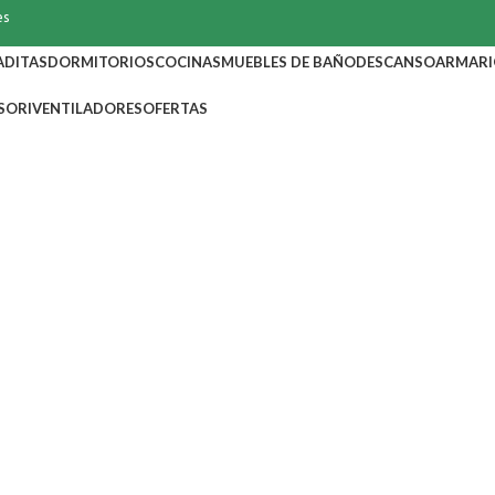
es
ADITAS
DORMITORIOS
COCINAS
MUEBLES DE BAÑO
DESCANSO
ARMARI
SORI
VENTILADORES
OFERTAS