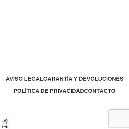
AVISO LEGAL
GARANTÍA Y DEVOLUCIONES
POLÍTICA DE PRIVACIDAD
CONTACTO
Wishlist
Shop
Home