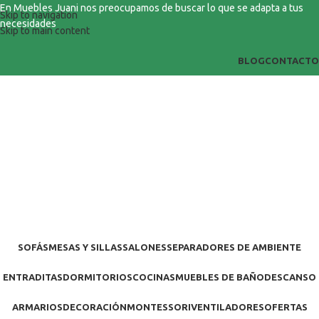
En Muebles Juani nos preocupamos de buscar lo que se adapta a tus
Skip to navigation
necesidades
Skip to main content
BLOG
CONTACTO
SOFÁS
MESAS Y SILLAS
SALONES
SEPARADORES DE AMBIENTE
ENTRADITAS
DORMITORIOS
COCINAS
MUEBLES DE BAÑO
DESCANSO
ARMARIOS
DECORACIÓN
MONTESSORI
VENTILADORES
OFERTAS