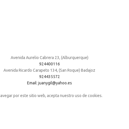
Avenida Aurelio Cabrera 23, (Alburquerque)
924400116
Avenida Ricardo Carapeto 134, (San Roque) Badajoz
924435572
Email: juanygil@yahoo.es
navegar por este sitio web, acepta nuestro uso de cookies.
Shop
Wishlist