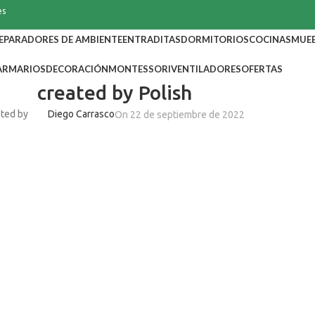
es
EPARADORES DE AMBIENTE
ENTRADITAS
DORMITORIOS
COCINAS
MUEB
ARMARIOS
DECORACIÓN
MONTESSORI
VENTILADORES
OFERTAS
created by Polish
ted by
Diego Carrasco
On 22 de septiembre de 2022