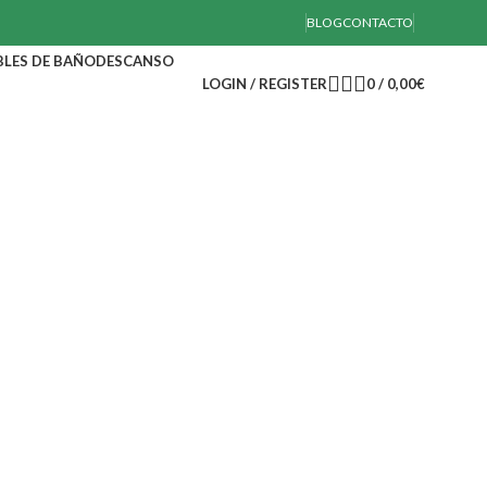
BLOG
CONTACTO
LES DE BAÑO
DESCANSO
LOGIN / REGISTER
0
/
0,00
€