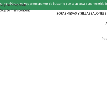
En Muebles Juani nos preocupamos de buscar lo que se adapta a tus necesidad
Skip to navigation
Skip to main content
SOFÁS
MESAS Y SILLAS
SALONES
S
Pos