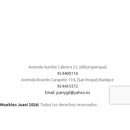
Avenida Aurelio Cabrera 23, (Alburquerque)
924400116
Avenida Ricardo Carapeto 134, (San Roque) Badajoz
924435572
Email: juanygil@yahoo.es
Muebles Juani 2026
| Todos los derechos reservados
.
Utilizamos cookies para mejorar su experiencia en nuestro sitio web. Al
navegar por este sitio web, acepta nuestro uso de cookies.
ACCEPT