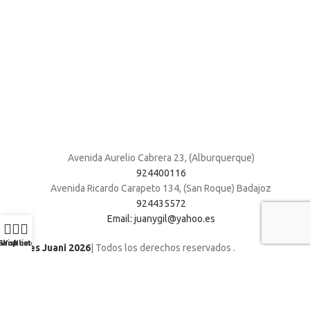
Avenida Aurelio Cabrera 23, (Alburquerque)
924400116
Avenida Ricardo Carapeto 134, (San Roque) Badajoz
924435572
Email: juanygil@yahoo.es
Shop
Wishlist
Home
Muebles Juani 2026
| Todos los derechos reservados
.