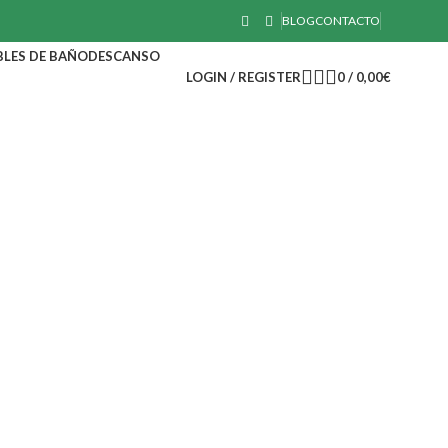
BLOG
CONTACTO
LES DE BAÑO
DESCANSO
LOGIN / REGISTER
0
/
0,00
€