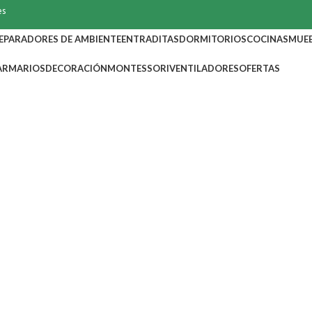
es
EPARADORES DE AMBIENTE
ENTRADITAS
DORMITORIOS
COCINAS
MUEB
ARMARIOS
DECORACIÓN
MONTESSORI
VENTILADORES
OFERTAS