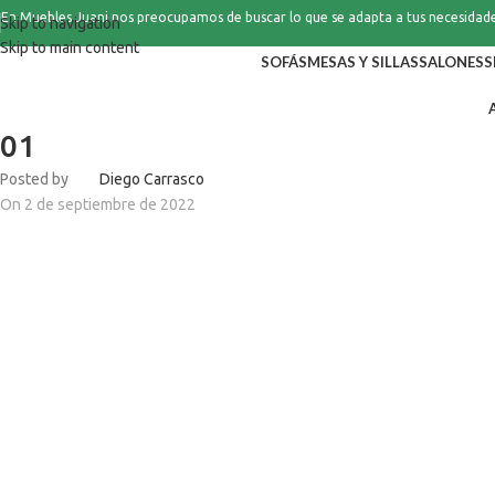
En Muebles Juani nos preocupamos de buscar lo que se adapta a tus necesidad
Skip to navigation
Skip to main content
SOFÁS
MESAS Y SILLAS
SALONES
S
01
Posted by
Diego Carrasco
On 2 de septiembre de 2022