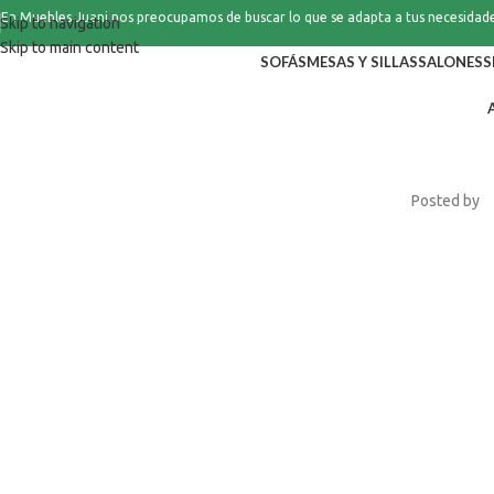
En Muebles Juani nos preocupamos de buscar lo que se adapta a tus necesidad
Skip to navigation
Skip to main content
SOFÁS
MESAS Y SILLAS
SALONES
S
Posted by