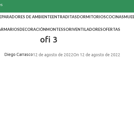
es
EPARADORES DE AMBIENTE
ENTRADITAS
DORMITORIOS
COCINAS
MUEB
ARMARIOS
DECORACIÓN
MONTESSORI
VENTILADORES
OFERTAS
ofi 3
Diego Carrasco
12 de agosto de 2022
On 12 de agosto de 2022