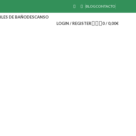
BLOG
CONTACTO
LES DE BAÑO
DESCANSO
LOGIN / REGISTER
0
/
0,00
€