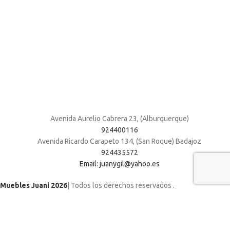
Avenida Aurelio Cabrera 23, (Alburquerque)
924400116
Avenida Ricardo Carapeto 134, (San Roque) Badajoz
924435572
Email: juanygil@yahoo.es
Muebles Juani 2026
| Todos los derechos reservados
.
Utilizamos cookies para mejorar su experiencia en nuestro sitio web. Al
navegar por este sitio web, acepta nuestro uso de cookies.
ACCEPT