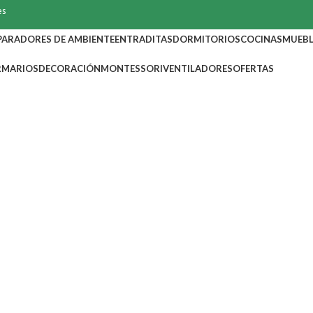
es
PARADORES DE AMBIENTE
ENTRADITAS
DORMITORIOS
COCINAS
MUEBL
RMARIOS
DECORACIÓN
MONTESSORI
VENTILADORES
OFERTAS