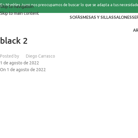
En Muebles Juani nos preocupamos de buscar lo que se adapta a tus necesidad
Skip to navigation
Skip to main content
SOFÁS
MESAS Y SILLAS
SALONES
SE
A
black 2
Posted by
Diego Carrasco
1 de agosto de 2022
On 1 de agosto de 2022