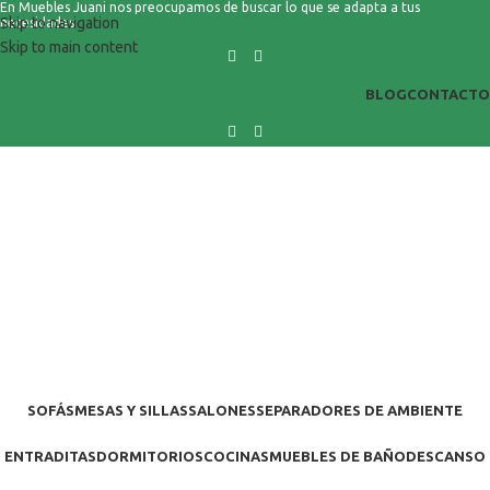
En Muebles Juani nos preocupamos de buscar lo que se adapta a tus
Skip to navigation
necesidades
Skip to main content
BLOG
CONTACTO
SOFÁS
MESAS Y SILLAS
SALONES
SEPARADORES DE AMBIENTE
ENTRADITAS
DORMITORIOS
COCINAS
MUEBLES DE BAÑO
DESCANSO