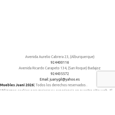
Avenida Aurelio Cabrera 23, (Alburquerque)
924400116
Avenida Ricardo Carapeto 134, (San Roque) Badajoz
924435572
Email: juanygil@yahoo.es
Muebles Juani 2026
| Todos los derechos reservados
.
Utilizamos cookies para mejorar su experiencia en nuestro sitio web. Al
navegar por este sitio web, acepta nuestro uso de cookies.
ACCEPT
Shop