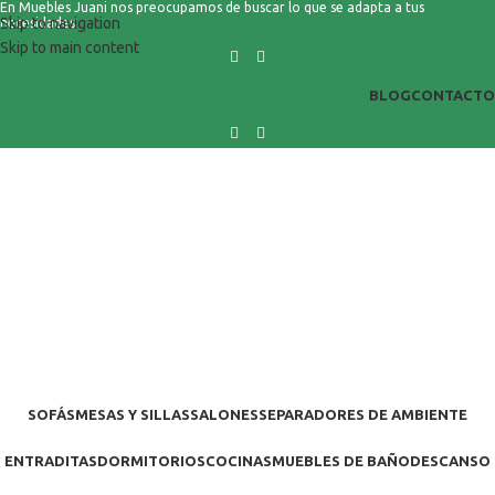
En Muebles Juani nos preocupamos de buscar lo que se adapta a tus
Skip to navigation
necesidades
Skip to main content
BLOG
CONTACTO
SOFÁS
MESAS Y SILLAS
SALONES
SEPARADORES DE AMBIENTE
ENTRADITAS
DORMITORIOS
COCINAS
MUEBLES DE BAÑO
DESCANSO