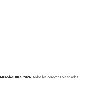
Muebles Juani 2026
| Todos los derechos reservados
.
Utilizamos cookies para mejorar su experiencia en nuestro sitio web
Search