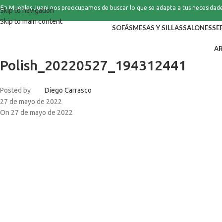
En Muebles Juani nos preocupamos de buscar lo que se adapta a tus necesidad
Skip to navigation
Skip to main content
SOFÁS
MESAS Y SILLAS
SALONES
SE
A
Polish_20220527_194312441
Posted by
Diego Carrasco
27 de mayo de 2022
On 27 de mayo de 2022