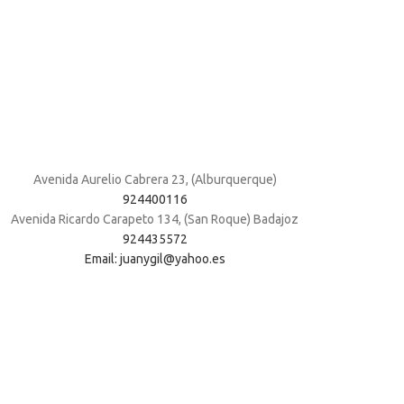
Avenida Aurelio Cabrera 23, (Alburquerque)
924400116
Avenida Ricardo Carapeto 134, (San Roque) Badajoz
924435572
Email: juanygil@yahoo.es
. Al navegar por este sitio web, acepta nuestro uso de cookies.
ACC