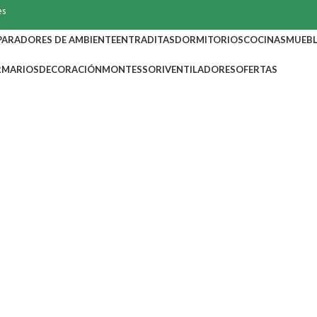
es
PARADORES DE AMBIENTE
ENTRADITAS
DORMITORIOS
COCINAS
MUEBL
RMARIOS
DECORACIÓN
MONTESSORI
VENTILADORES
OFERTAS