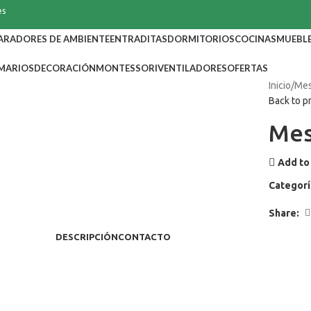
es
ARADORES DE AMBIENTE
ENTRADITAS
DORMITORIOS
COCINAS
MUEBLE
MARIOS
DECORACIÓN
MONTESSORI
VENTILADORES
OFERTAS
Inicio
Mes
Back to p
Mes
Add to 
Categorí
Share:
DESCRIPCIÓN
CONTACTO