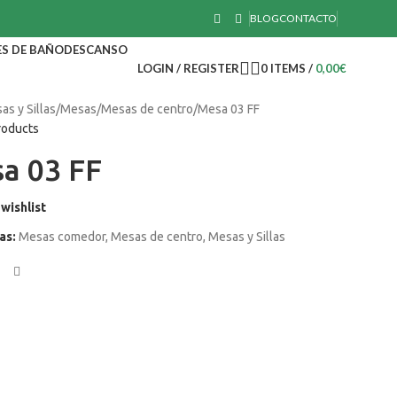
BLOG
CONTACTO
S DE BAÑO
DESCANSO
LOGIN / REGISTER
0
ITEMS
/
0,00
€
as y Sillas
Mesas
Mesas de centro
Mesa 03 FF
roducts
a 03 FF
wishlist
as:
Mesas comedor
,
Mesas de centro
,
Mesas y Sillas