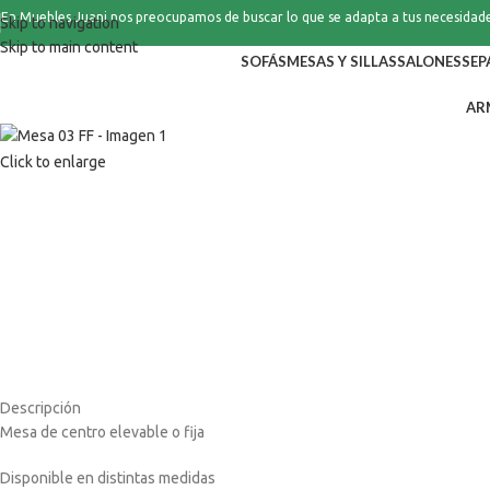
En Muebles Juani nos preocupamos de buscar lo que se adapta a tus necesidad
Skip to navigation
Skip to main content
SOFÁS
MESAS Y SILLAS
SALONES
SEP
AR
Click to enlarge
Descripción
Mesa de centro elevable o fija
Disponible en distintas medidas