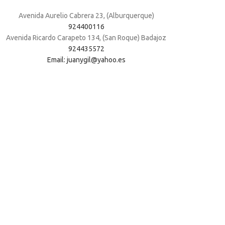
Avenida Aurelio Cabrera 23, (Alburquerque)
924400116
Avenida Ricardo Carapeto 134, (San Roque) Badajoz
924435572
Email: juanygil@yahoo.es