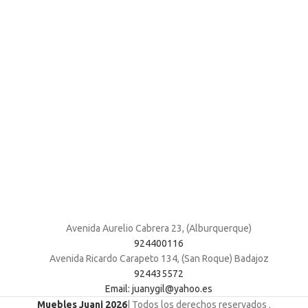
Avenida Aurelio Cabrera 23, (Alburquerque)
924400116
Avenida Ricardo Carapeto 134, (San Roque) Badajoz
924435572
Email: juanygil@yahoo.es
Muebles Juani 2026
| Todos los derechos reservados
.