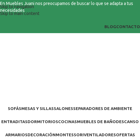
En Muebles Juani nos preocupamos de buscar lo que se adapta a tus
Skip to navigation
necesidades
Skip to main content
BLOG
CONTACTO
SOFÁS
MESAS Y SILLAS
SALONES
SEPARADORES DE AMBIENTE
ENTRADITAS
DORMITORIOS
COCINAS
MUEBLES DE BAÑO
DESCANSO
ARMARIOS
DECORACIÓN
MONTESSORI
VENTILADORES
OFERTAS