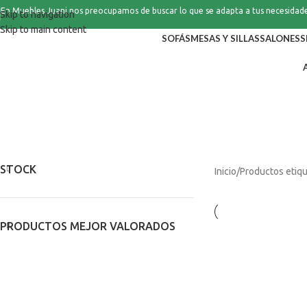
En Muebles Juani nos preocupamos de buscar lo que se adapta a tus necesidad
Skip to navigation
Skip to main content
SOFÁS
MESAS Y SILLAS
SALONES
S
ARMARIOS
AUXILIARES
CATEGORÍA
COCINAS
DECORACIÓN
DESCA
NOVEDADES
OFERTAS
SALONES
SEPARADORES DE AMBIENTE
SI
STOCK
Inicio
Productos etiq
PRODUCTOS MEJOR VALORADOS