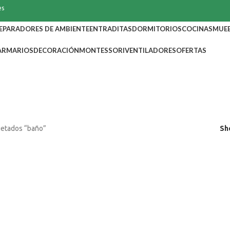
es
EPARADORES DE AMBIENTE
ENTRADITAS
DORMITORIOS
COCINAS
MUEB
ARMARIOS
DECORACIÓN
MONTESSORI
VENTILADORES
OFERTAS
NSO
DORMITORIOS
ENTRADITAS
MESAS Y SILLAS
MONTESSORI
MU
LLONES
SOFÁS
TOCADORES
VENTILADORES
ZAPATEROS
uetados “baño”
Sh