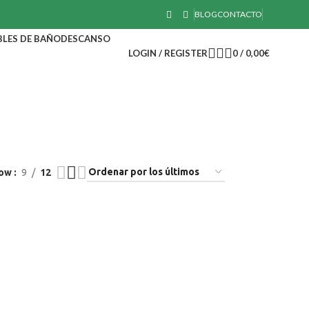
BLOG
CONTACTO
LES DE BAÑO
DESCANSO
LOGIN / REGISTER
0
/
0,00
€
EBLES DE BAÑO
MUEBLES DE OFICINA
ow
9
12