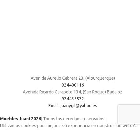
Avenida Aurelio Cabrera 23, (Alburquerque)
924400116
Avenida Ricardo Carapeto 134, (San Roque) Badajoz
924435572
Email: juanygil@yahoo.es
Muebles Juani 2026
| Todos los derechos reservados
.
Utilizamos cookies para mejorar su experiencia en nuestro sitio web. Al
navegar por este sitio web, acepta nuestro uso de cookies.
ACCEPT