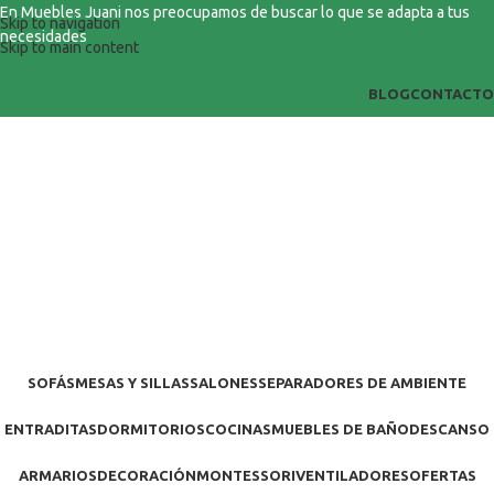
En Muebles Juani nos preocupamos de buscar lo que se adapta a tus
Skip to navigation
necesidades
Skip to main content
BLOG
CONTACTO
SOFÁS
MESAS Y SILLAS
SALONES
SEPARADORES DE AMBIENTE
ENTRADITAS
DORMITORIOS
COCINAS
MUEBLES DE BAÑO
DESCANSO
ARMARIOS
DECORACIÓN
MONTESSORI
VENTILADORES
OFERTAS