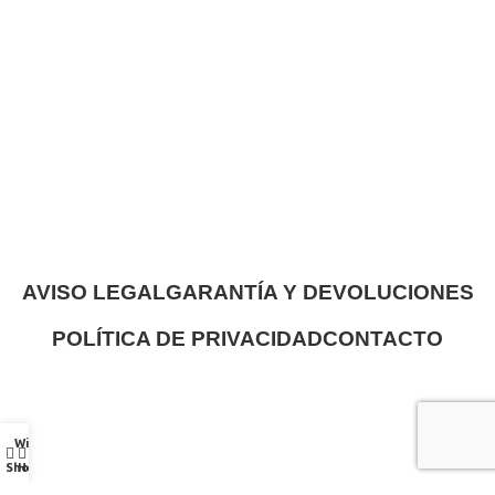
AVISO LEGAL
GARANTÍA Y DEVOLUCIONES
POLÍTICA DE PRIVACIDAD
CONTACTO
Wishlist
Shop
Home