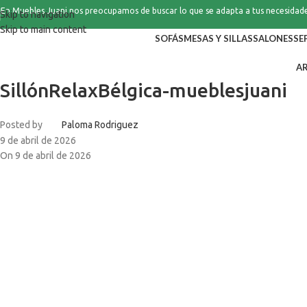
En Muebles Juani nos preocupamos de buscar lo que se adapta a tus necesidad
Skip to navigation
Skip to main content
SOFÁS
MESAS Y SILLAS
SALONES
SE
A
SillónRelaxBélgica-mueblesjuani
Posted by
Paloma Rodriguez
9 de abril de 2026
On 9 de abril de 2026