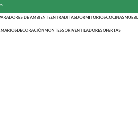
es
PARADORES DE AMBIENTE
ENTRADITAS
DORMITORIOS
COCINAS
MUEBL
RMARIOS
DECORACIÓN
MONTESSORI
VENTILADORES
OFERTAS