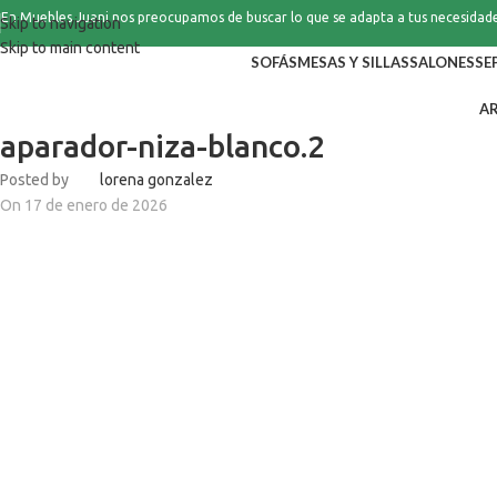
En Muebles Juani nos preocupamos de buscar lo que se adapta a tus necesidad
Skip to navigation
Skip to main content
SOFÁS
MESAS Y SILLAS
SALONES
SE
A
aparador-niza-blanco.2
Posted by
lorena gonzalez
On 17 de enero de 2026