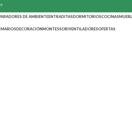
es
PARADORES DE AMBIENTE
ENTRADITAS
DORMITORIOS
COCINAS
MUEBL
RMARIOS
DECORACIÓN
MONTESSORI
VENTILADORES
OFERTAS