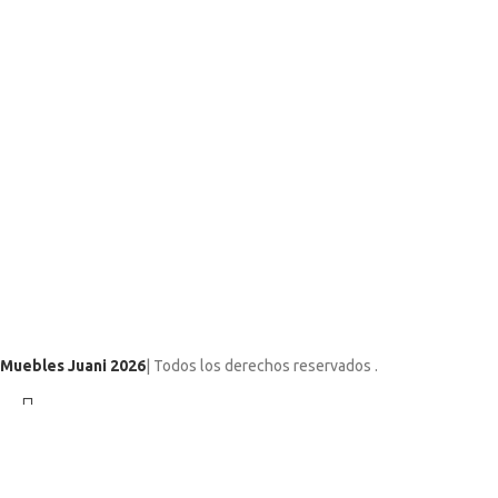
Muebles Juani 2026
| Todos los derechos reservados
.
Utilizamos cookies para mejorar su experiencia en nuestro sitio web
Search