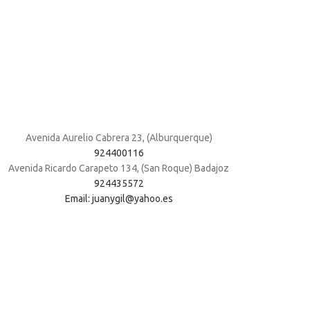
Avenida Aurelio Cabrera 23, (Alburquerque)
924400116
Avenida Ricardo Carapeto 134, (San Roque) Badajoz
924435572
Email: juanygil@yahoo.es
. Al navegar por este sitio web, acepta nuestro uso de cookies.
ACC