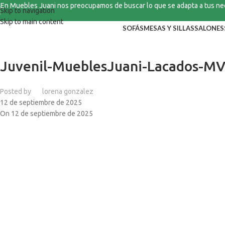
En Muebles Juani nos preocupamos de buscar lo que se adapta a tus n
Skip to navigation
Skip to main content
SOFÁS
MESAS Y SILLAS
SALONES
Juvenil-MueblesJuani-Lacados-MV
Posted by
lorena gonzalez
12 de septiembre de 2025
On 12 de septiembre de 2025