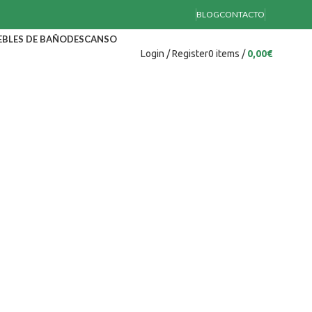
BLOG
CONTACTO
BLES DE BAÑO
DESCANSO
Login / Register
0
items
/
0,00
€