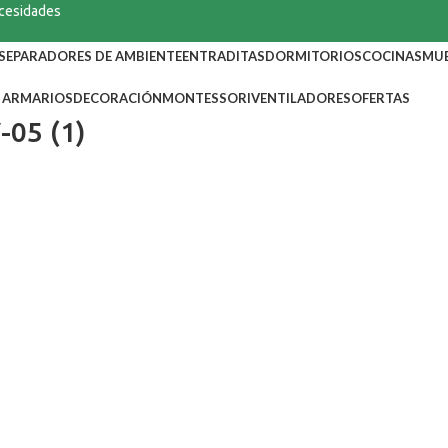
ecesidades
SEPARADORES DE AMBIENTE
ENTRADITAS
DORMITORIOS
COCINAS
MUE
ARMARIOS
DECORACIÓN
MONTESSORI
VENTILADORES
OFERTAS
-05 (1)