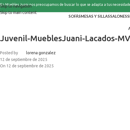
En Muebles Juani nos preocupamos de buscar lo que se adapta a tus necesidad
Skip to navigation
Skip to main content
SOFÁS
MESAS Y SILLAS
SALONES
S
Juvenil-MueblesJuani-Lacados-MV
Posted by
lorena gonzalez
12 de septiembre de 2025
On 12 de septiembre de 2025