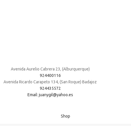
Avenida Aurelio Cabrera 23, (Alburquerque)
924400116
Avenida Ricardo Carapeto 134, (San Roque) Badajoz
924435572
Email: juanygil@yahoo.es
Shop
Wishlist