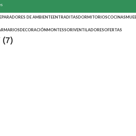
es
EPARADORES DE AMBIENTE
ENTRADITAS
DORMITORIOS
COCINAS
MUEB
ARMARIOS
DECORACIÓN
MONTESSORI
VENTILADORES
OFERTAS
 (7)