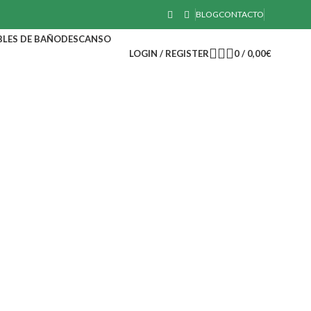
BLOG
CONTACTO
LES DE BAÑO
DESCANSO
LOGIN / REGISTER
0
/
0,00
€