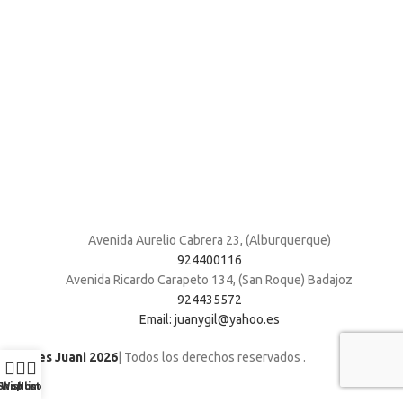
Avenida Aurelio Cabrera 23, (Alburquerque)
924400116
Avenida Ricardo Carapeto 134, (San Roque) Badajoz
924435572
Email: juanygil@yahoo.es
Muebles Juani 2026
| Todos los derechos reservados
.
Shop
Wishlist
Home