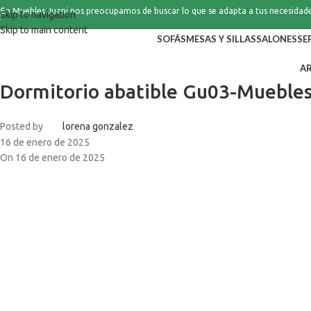
En Muebles Juani nos preocupamos de buscar lo que se adapta a tus necesidad
Skip to navigation
Skip to main content
SOFÁS
MESAS Y SILLAS
SALONES
SE
A
Dormitorio abatible Gu03-Mueble
Posted by
lorena gonzalez
16 de enero de 2025
On 16 de enero de 2025