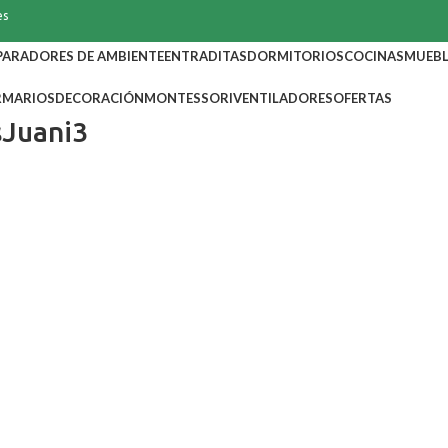
es
PARADORES DE AMBIENTE
ENTRADITAS
DORMITORIOS
COCINAS
MUEBL
RMARIOS
DECORACIÓN
MONTESSORI
VENTILADORES
OFERTAS
sJuani3