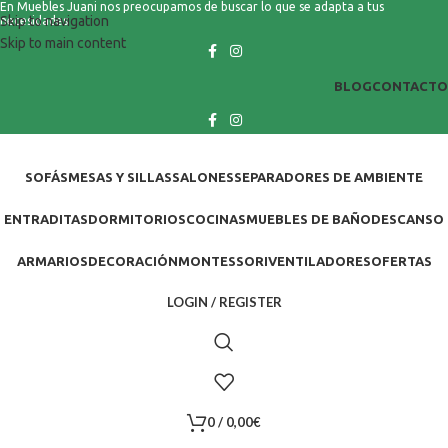
En Muebles Juani nos preocupamos de buscar lo que se adapta a tus
Skip to navigation
necesidades
Skip to main content
BLOG
CONTACTO
SOFÁS
MESAS Y SILLAS
SALONES
SEPARADORES DE AMBIENTE
ENTRADITAS
DORMITORIOS
COCINAS
MUEBLES DE BAÑO
DESCANSO
ARMARIOS
DECORACIÓN
MONTESSORI
VENTILADORES
OFERTAS
LOGIN / REGISTER
0
/
0,00
€