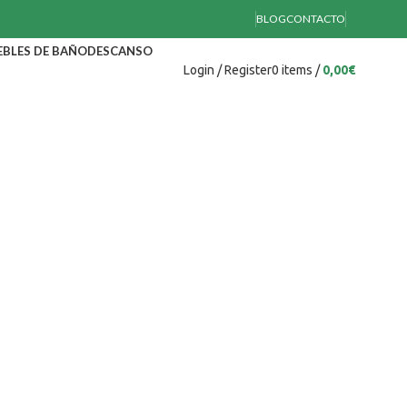
BLOG
CONTACTO
BLES DE BAÑO
DESCANSO
Login / Register
0
items
/
0,00
€