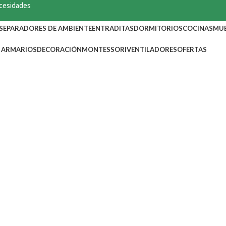
ecesidades
SEPARADORES DE AMBIENTE
ENTRADITAS
DORMITORIOS
COCINAS
MUE
ARMARIOS
DECORACIÓN
MONTESSORI
VENTILADORES
OFERTAS