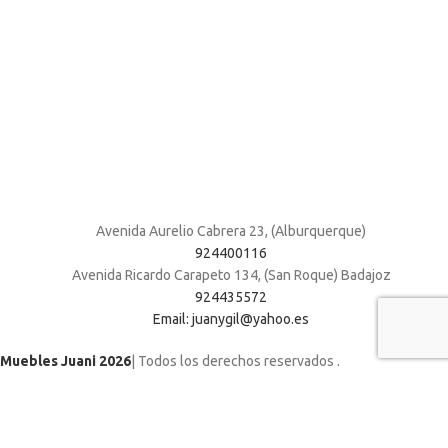
Avenida Aurelio Cabrera 23, (Alburquerque)
924400116
Avenida Ricardo Carapeto 134, (San Roque) Badajoz
924435572
Email: juanygil@yahoo.es
Muebles Juani 2026
| Todos los derechos reservados
.
Utilizamos cookies para mejorar su experiencia en nuestro sitio web. Al
navegar por este sitio web, acepta nuestro uso de cookies.
ACCEPT