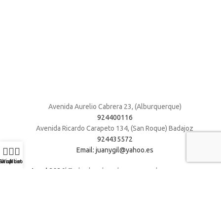
Avenida Aurelio Cabrera 23, (Alburquerque)
924400116
Avenida Ricardo Carapeto 134, (San Roque) Badajoz
924435572
Email: juanygil@yahoo.es
Shop
Wishlist
Home
Muebles Juani 2026
| Todos los derechos reservados
.