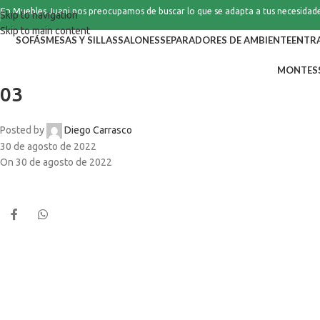
En Muebles Juani nos preocupamos de buscar lo que se adapta a tus necesidad
Skip to navigation
Skip to main content
SOFÁS
MESAS Y SILLAS
SALONES
SEPARADORES DE AMBIENTE
ENTR
MONTES
03
Posted by
Diego Carrasco
30 de agosto de 2022
On 30 de agosto de 2022