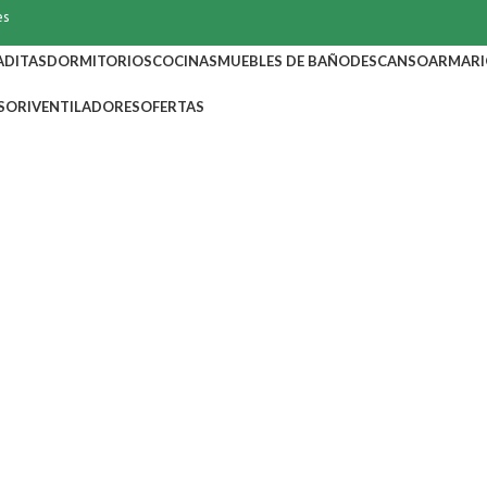
es
ADITAS
DORMITORIOS
COCINAS
MUEBLES DE BAÑO
DESCANSO
ARMARI
SORI
VENTILADORES
OFERTAS