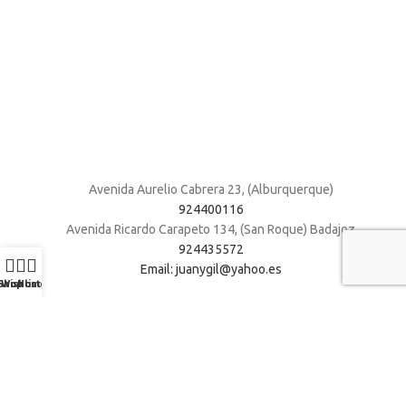
Avenida Aurelio Cabrera 23, (Alburquerque)
924400116
Avenida Ricardo Carapeto 134, (San Roque) Badajoz
924435572
Email: juanygil@yahoo.es
Shop
Wishlist
Home
Muebles Juani 2026
| Todos los derechos reservados
.