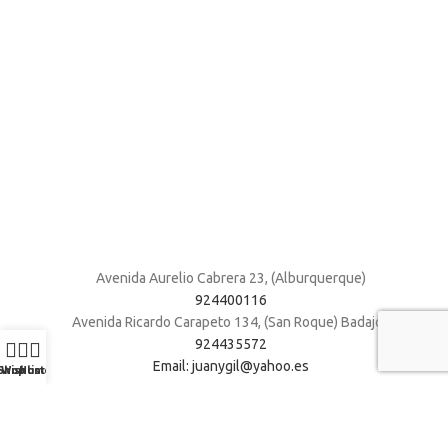
Avenida Aurelio Cabrera 23, (Alburquerque)
924400116
Avenida Ricardo Carapeto 134, (San Roque) Badajoz
924435572
Email: juanygil@yahoo.es
Shop
Wishlist
Home
Muebles Juani 2026
| Todos los derechos reservados
.