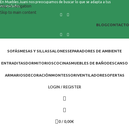
En Muebles Juani nos preocupamos de buscar lo que se adapta a tus
Skip to navigation
necesidades
Skip to main content
BLOG
CONTACTO
SOFÁS
MESAS Y SILLAS
SALONES
SEPARADORES DE AMBIENTE
ENTRADITAS
DORMITORIOS
COCINAS
MUEBLES DE BAÑO
DESCANSO
ARMARIOS
DECORACIÓN
MONTESSORI
VENTILADORES
OFERTAS
LOGIN / REGISTER
0
/
0,00
€