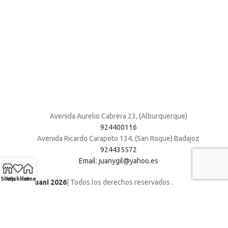
Avenida Aurelio Cabrera 23, (Alburquerque)
924400116
Avenida Ricardo Carapeto 134, (San Roque) Badajoz
924435572
Email: juanygil@yahoo.es
Shop
Wishlist
Home
Muebles Juani 2026
| Todos los derechos reservados
.