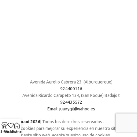
Avenida Aurelio Cabrera 23, (Alburquerque)
924400116
Avenida Ricardo Carapeto 134, (San Roque) Badajoz
924435572
Email: juanygil@yahoo.es
Muebles Juani 2026
| Todos los derechos reservados
.
Utilizamos cookies para mejorar su experiencia en nuestro sitio web. Al
Shop
Wishlist
Home
navegar por este sitio web, acepta nuestro uso de cookies.