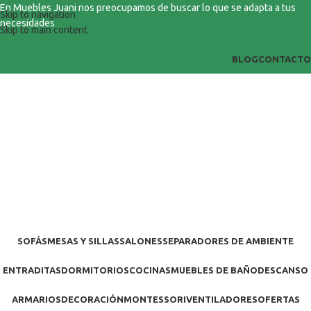
En Muebles Juani nos preocupamos de buscar lo que se adapta a tus
Skip to navigation
necesidades
Skip to main content
BLOG
CONTACTO
SOFÁS
MESAS Y SILLAS
SALONES
SEPARADORES DE AMBIENTE
ENTRADITAS
DORMITORIOS
COCINAS
MUEBLES DE BAÑO
DESCANSO
ARMARIOS
DECORACIÓN
MONTESSORI
VENTILADORES
OFERTAS