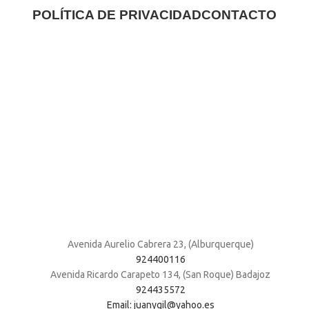
POLÍTICA DE PRIVACIDAD
CONTACTO
Avenida Aurelio Cabrera 23, (Alburquerque)
924400116
Avenida Ricardo Carapeto 134, (San Roque) Badajoz
924435572
Email: juanygil@yahoo.es