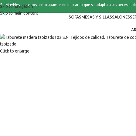
En Muebles Juani nos preocupamos de buscar lo que se adapta a tus necesidad
Skip to navigation
Skip to main content
SOFÁS
MESAS Y SILLAS
SALONES
SE
A
Click to enlarge