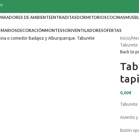
es
PARADORES DE AMBIENTE
ENTRADITAS
DORMITORIOS
COCINAS
MUEBL
RMARIOS
DECORACIÓN
MONTESSORI
VENTILADORES
OFERTAS
Inicio
Mes
Taburete 
Back to p
Tab
tap
0,00
€
Taburete
Asiento y
Botón opc