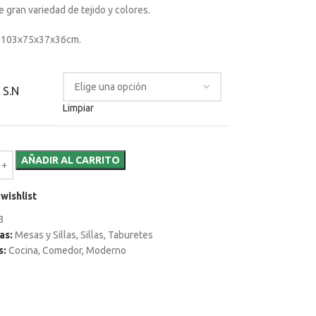
 gran variedad de tejido y colores.
:
103x75x37x36cm.
 S.N
Limpiar
AÑADIR AL CARRITO
wishlist
3
as:
Mesas y Sillas
,
Sillas
,
Taburetes
s:
Cocina
,
Comedor
,
Moderno