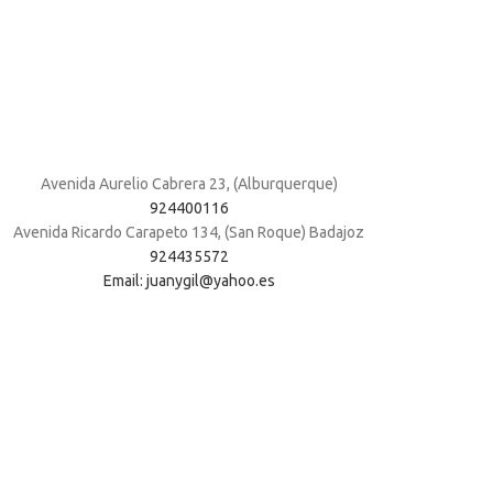
Avenida Aurelio Cabrera 23, (Alburquerque)
924400116
Avenida Ricardo Carapeto 134, (San Roque) Badajoz
924435572
Email: juanygil@yahoo.es