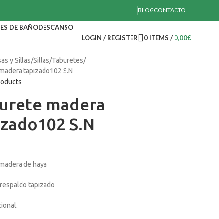
BLOG
CONTACTO
ES DE BAÑO
DESCANSO
LOGIN / REGISTER
0
ITEMS
/
0,00
€
as y Sillas
Sillas
Taburetes
madera tapizado102 S.N
roducts
urete madera
izado102 S.N
 madera de haya
 respaldo tapizado
ional.