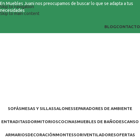
En Muebles Juani nos preocupamos de buscar lo que se adapta a tus
Skip to navigation
necesidades
Skip to main content
BLOG
CONTACTO
SOFÁS
MESAS Y SILLAS
SALONES
SEPARADORES DE AMBIENTE
ENTRADITAS
DORMITORIOS
COCINAS
MUEBLES DE BAÑO
DESCANSO
ARMARIOS
DECORACIÓN
MONTESSORI
VENTILADORES
OFERTAS