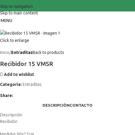
Skip to navigation
Skip to main content
MENU
Click to enlarge
Inicio
Entraditas
Back to products
Recibidor 15 VMSR
Add to wishlist
Categoría:
Entraditas
Share:
DESCRIPCIÓN
CONTACTO
Descripción
Recibidor
Medidas 80x27cm