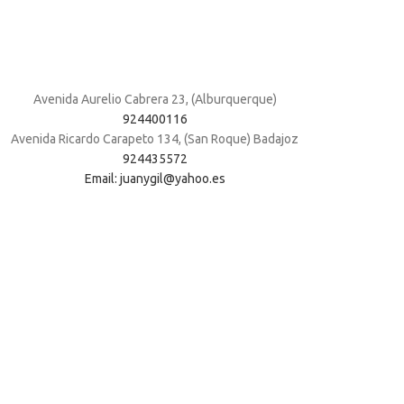
Avenida Aurelio Cabrera 23, (Alburquerque)
924400116
Avenida Ricardo Carapeto 134, (San Roque) Badajoz
924435572
Email: juanygil@yahoo.es