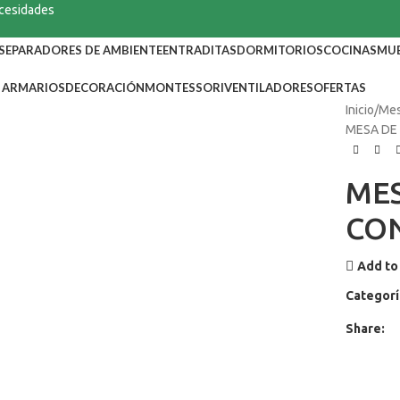
ecesidades
SEPARADORES DE AMBIENTE
ENTRADITAS
DORMITORIOS
COCINAS
MUE
ARMARIOS
DECORACIÓN
MONTESSORI
VENTILADORES
OFERTAS
Inicio
Mes
MESA DE
ME
CON
Add to 
Categorí
Share: